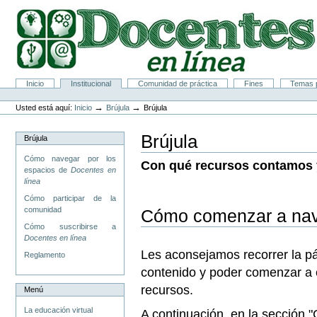
Cambiar
a
contenido.
|
Saltar
a
navegación
Secciones
Inicio
Institucional
Comunidad de práctica
Fines
Temas p
Herramientas
Personales
→
→
Usted está aquí:
Inicio
Brújula
Brújula
Brújula
Brújula
Cómo navegar por los
Con qué recursos contamos 
espacios de
Docentes en
línea
Cómo participar de la
comunidad
Cómo comenzar a na
Cómo suscribirse a
Docentes en línea
Les aconsejamos recorrer la pá
Reglamento
contenido y poder comenzar a el
recursos.
Menú
La educación virtual
A continuación, en la sección 