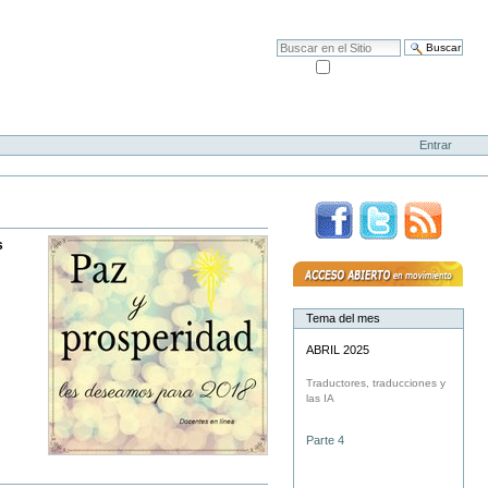
Mapa del Sitio
Accesibilidad
Buscar
solo en la sección actual
Búsqueda Avanzada…
Entrar
s
Tema del mes
ABRIL 2025
Traductores, traducciones y
las IA
Parte 4