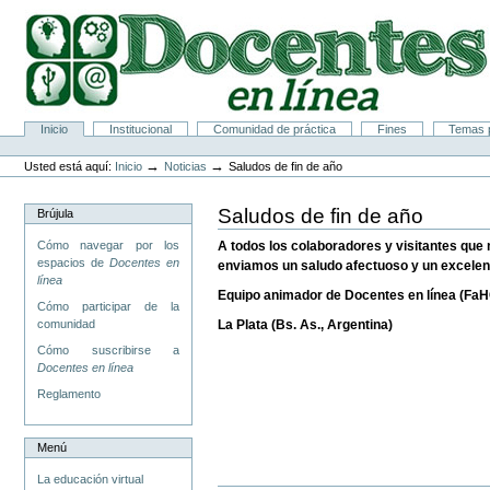
Cambiar
a
contenido.
|
Saltar
a
navegación
Secciones
Inicio
Institucional
Comunidad de práctica
Fines
Temas p
Herramientas
Personales
→
→
Usted está aquí:
Inicio
Noticias
Saludos de fin de año
Saludos de fin de año
Brújula
Cómo navegar por los
A todos los colaboradores y visitantes que
espacios de
Docentes en
enviamos un saludo afectuoso y un excelen
línea
Equipo animador de Docentes en línea (Fa
Cómo participar de la
comunidad
La Plata (Bs. As., Argentina)
Cómo suscribirse a
Docentes en línea
Reglamento
Menú
La educación virtual