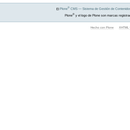
®
El
Plone
CMS — Sistema de Gestión de Contenidos
®
Plone
y el logo de Plone son marcas registra
Hecho con Plone
XHTML v