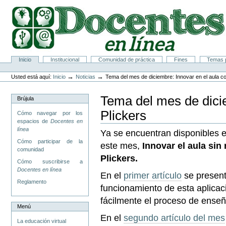
Cambiar
a
contenido.
|
Saltar
a
navegación
Secciones
Inicio
Institucional
Comunidad de práctica
Fines
Temas p
Herramientas
Personales
→
→
Usted está aquí:
Inicio
Noticias
Tema del mes de diciembre: Innovar en el aula co
Tema del mes de dicie
Brújula
Plickers
Cómo navegar por los
espacios de
Docentes en
línea
Ya se encuentran disponibles e
Cómo participar de la
este mes,
Innovar el aula si
comunidad
Plickers.
Cómo suscribirse a
Docentes en línea
En el
primer artículo
se present
Reglamento
funcionamiento de esta aplicac
fácilmente el proceso de enseñ
Menú
En el
segundo artículo del mes
La educación virtual