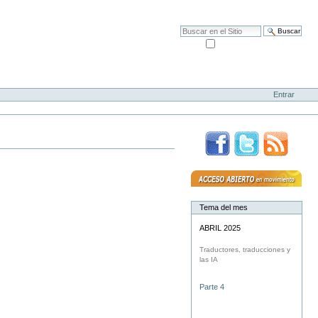
Mapa del Sitio
Accesibilidad
Buscar
solo en la sección actual
Búsqueda Avanzada…
Entrar
Tema del mes
ABRIL 2025
Traductores, traducciones y
las IA
Parte 4