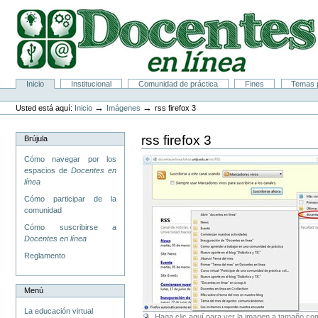
Cambiar
a
contenido.
|
Saltar
a
navegación
Secciones
Inicio
Institucional
Comunidad de práctica
Fines
Temas p
Herramientas
Personales
→
→
Usted está aquí:
Inicio
Imágenes
rss firefox 3
rss firefox 3
Brújula
Cómo navegar por los
espacios de
Docentes en
línea
Cómo participar de la
comunidad
Cómo suscribirse a
Docentes en línea
Reglamento
Menú
La educación virtual
Haga clic aquí para ver la imagen a tamaño c