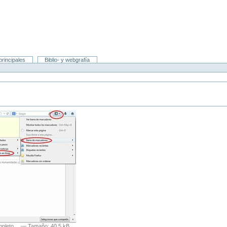
rincipales
Biblio- y webgrafía
ompleto…
—
Tamaño
:
40.5 kB