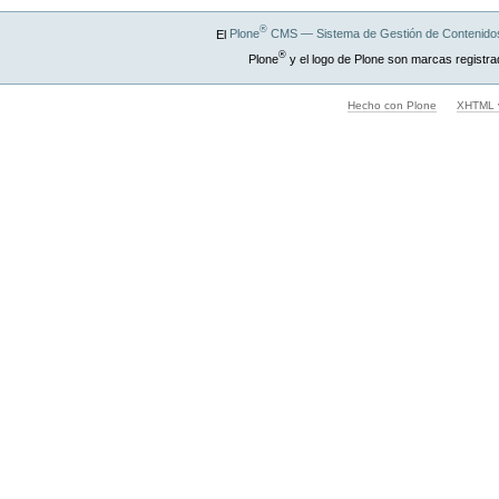
®
El
Plone
CMS — Sistema de Gestión de Contenidos
®
Plone
y el logo de Plone son marcas registra
Hecho con Plone
XHTML v