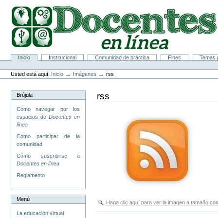
Cambiar
a
contenido.
|
Saltar
a
navegación
Secciones
Inicio
Institucional
Comunidad de práctica
Fines
Temas p
Herramientas
Personales
→
→
Usted está aquí:
Inicio
Imágenes
rss
rss
Brújula
Cómo navegar por los
espacios de
Docentes en
línea
Cómo participar de la
comunidad
Cómo suscribirse a
Docentes en línea
Reglamento
Menú
Haga clic aquí para ver la imagen a tamaño c
La educación virtual