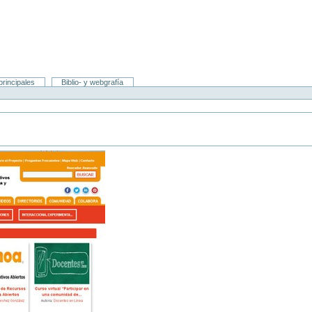
rincipales
Biblio- y webgrafía