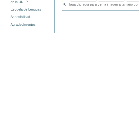
en la UNLP
Haga clic aquí para ver la imagen a tamaño c
Escuela de Lenguas
Accesibilidad
Agradecimientos