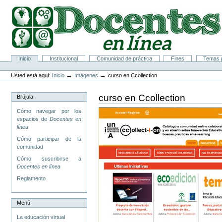
Cambiar
a
contenido.
|
Saltar
a
navegación
Secciones
Inicio
Institucional
Comunidad de práctica
Fines
Temas p
Herramientas
Personales
→
→
Usted está aquí:
Inicio
Imágenes
curso en Ccollection
curso en Ccollection
Brújula
Cómo navegar por los
espacios de
Docentes en
línea
Cómo participar de la
comunidad
Cómo suscribirse a
Docentes en línea
Reglamento
Menú
La educación virtual