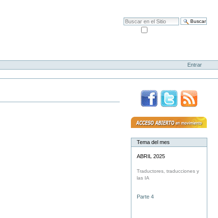
Mapa del Sitio
Accesibilidad
Buscar
solo en la sección actual
Búsqueda Avanzada…
Entrar
Tema del mes
ABRIL 2025
Traductores, traducciones y
las IA
Parte 4