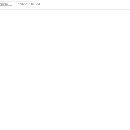
ompleto…
—
Tamaño
:
116.5 kB