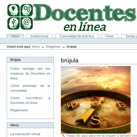
Cambiar
a
contenido.
|
Saltar
a
navegación
Secciones
Inicio
Institucional
Comunidad de práctica
Fines
Temas p
Herramientas
Personales
→
→
Usted está aquí:
Inicio
Imágenes
brújula
brújula
Brújula
Cómo navegar por los
espacios de
Docentes en
línea
Cómo participar de la
comunidad
Cómo suscribirse a
Docentes en línea
Reglamento
Menú
La educación virtual
Haga clic aquí para ver la imagen a tamaño c