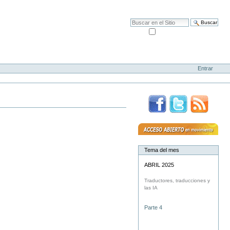
Mapa del Sitio
Accesibilidad
Buscar
solo en la sección actual
Búsqueda Avanzada…
Entrar
Tema del mes
ABRIL 2025
Traductores, traducciones y
las IA
Parte 4