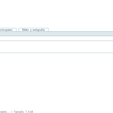
rincipales
Biblio- y webgrafía
ompleto…
—
Tamaño
:
7.3 kB